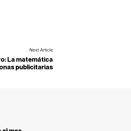
Next Article
ro: La matemática
lonas publicitarias
 el mes