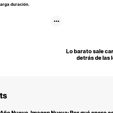
larga duración.
Lo barato sale ca
detrás de las 
ts
Año Nuevo, Imagen Nueva: Por qué enero es