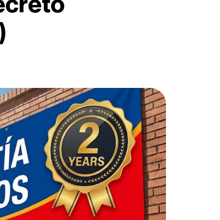
secreto
)