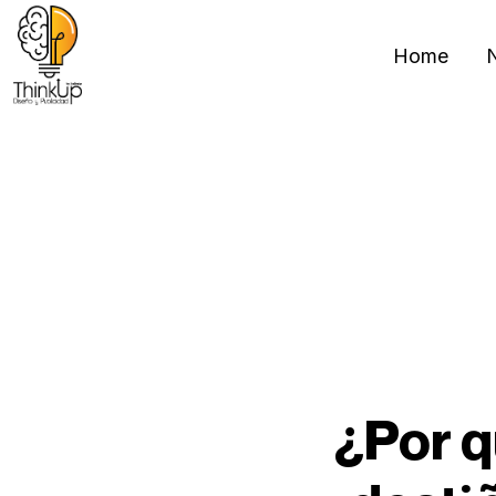
Home
N
¿Por q